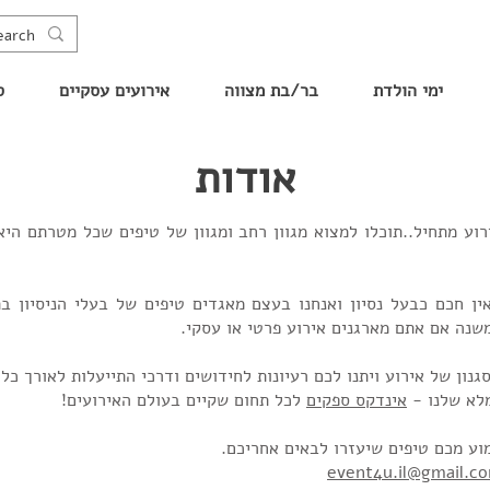
ימי הולדת
בר/בת מצווה
אירועים עסקיים
ס
אודות
המקום בו כל אירוע מתחיל..תוכלו למצוא מגוון רחב ומגוון של טיפים שכל מטר
ין חכם כבעל נסיון ואנחנו בעצם מאגדים טיפים של בעלי הניסיון 
משנה אם אתם מארגנים אירוע פרטי או עסקי.
נון של אירוע ויתנו לכם רעיונות לחידושים ודרכי התייעלות לאורך כל
מלא שלנו -
אינדקס ספקים
לכל תחום שקיים בעולם האירועים!
ע מכם טיפים שיעזרו לבאים אחריכם.
event4u.il@gmail.c