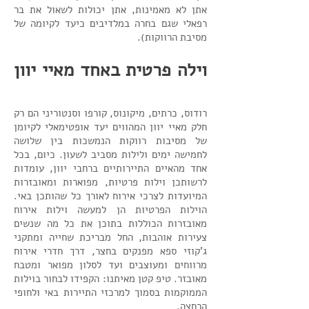
אתן לא מאמינות, אתן יכולות לשאול את בר
רפאלי שגם בחרה במלדיבים כיעד לקיומה של
מסיבת הרווקות).
וילה פרטית באחד מאיי יוון
רודוס, כרתים, מיקונוס, קורפו וסנטוריני הם רק
חלק מאיי יוון המהווים יעד אופטימאלי לקיומן
של מסיבות רווקות הנמשכות בין שלושה
לחמישה ימים ולילות מסביב לשעון. כיום, בכל
אחד מהאיים התיירותיים ברחבי יוון, עומדות
לרשותכן וילות פרטיות, מפוארות ומאובזרות
המיועדות לצרכי אירוח לאורך כל שהותכן באי.
הוילות הפרטיות הן למעשה וילות אירוח
מאובזרות הכוללות בתוכן את כל מה שנשים
צעירות אוהבות, החל מבריכת שחייה ומתקני
ג'קוזי ספא מפנקים בחצר, דרך חדרי אירוח
מרווחים ומעוצבים ועד לסלון מפואר ומטבח
מאובזר. טיפ קטן מאיתנו: הקפידו לבחור בוילות
הממוקמות בסמוך למרכזי התיירות באי ולחופי
הרחצה.