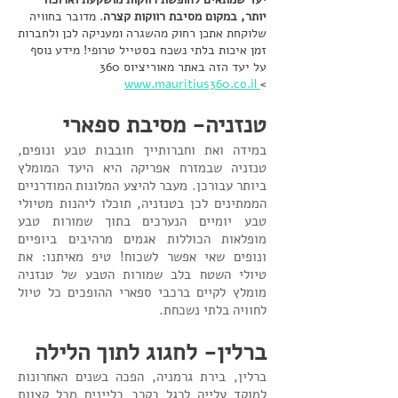
יותר, במקום מסיבת רווקות קצרה
. מדובר בחוויה
שלוקחת אתכן רחוק מהשגרה ומעניקה לכן ולחברות
זמן איכות בלתי נשכח בסטייל טרופי! מידע נוסף
על יעד הזה באתר מאוריציוס 360
www.mauritius360.co.il
>
​​​​​​​​​​​​טנזניה- מסיבת ספארי
במידה ואת וחברותייך חובבות טבע ונופים,
טנזניה שבמזרח אפריקה היא היעד המומלץ
ביותר עבורכן. מעבר להיצע המלונות המודרניים
הממתינים לכן בטנזניה, תוכלו ליהנות מטיולי
טבע יומיים הנערכים בתוך שמורות טבע
מופלאות הכוללות אגמים מרהיבים ביופיים
ונופים שאי אפשר לשכוח! טיפ מאיתנו: את
טיולי השטח בלב שמורות הטבע של טנזניה
מומלץ לקיים ברכבי ספארי ההופכים כל טיול
לחוויה בלתי נשכחת.
ברלין- לחגוג לתוך הלילה
ברלין, בירת גרמניה, הפכה בשנים האחרונות
למוקד עלייה לרגל בקרב בליינים מכל קצוות