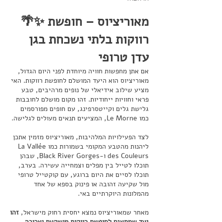
🌴✨ מאוריציוס – חופשת
רווקות בלתי נשכחת בגן
עדן טרופי
אם אתן מחפשות חוויה מיוחדת לפני היום הגדול,
מאוריציוס הוא היעד המושלם לחופשת רווקות. האי
מציע שילוב אידיאלי של נופים מרהיבים, טבע
פראי וחוויות ייחודיות. זהו מקום מושלם לחובבות
גלישת גלים וקייטסרפינג, עם חופים מפורסמים
כמו Le Morne, המציעים תנאים מעולים לגלישה.
לצד הפעילויות המלהיבות, מאוריציוס מזמין אתכן
ליהנות מהטבע המקומי בשמורות כמו La Vallée
des Couleurs ו-Black River Gorges, שבהן
תוכלו לטייל בין מפלים וצמחייה עשירה. בערב,
תוכלו לסיים את היום ברוגע, עם קוקטייל טרופי
מול שקיעה זהובה או פינוק בספא של אחד
מהמלונות היוקרתיים באי.
מאחר שמאוריציוס נמצא יחסית רחוק מישראל,
זהו
יעד שמתאים לחופשת רווקות מושקעת וארוכה