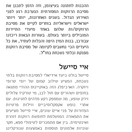
ההכנות לחתונה בעיצומן, וזה הזמן לתכנן את
מסיבת הרווקות המסורתית הנערכת רגע לפני
האירוע הגדול. בשנים האחרונות, יותר ויותר
ישראלים וישראליות בוחרים לקיים את מסיבת
הרווקים/ות שלהם באחד מיעדי התיירות
המובילים ביותר בעולם. בשורות הבאות ריכזנו
עבורכן, בנות המין היפה והכלות לעתיד, את כל
היעדים הכי נחשבים לקיומה של מסיבת רווקות
מפנקת ובלתי נשכחת בחו"ל.
איי סיישל
סיישל בולט כיעד אידיאלי למסיבת רווקות בלתי
נשכחת, המציע שילוב קסום של יופי טרופי
ויוקרה. הארכיפלג הזה באוקיינוס ההודי מתגאה
בחופים וטהורים עם חול לבן, מי טורקיז צלולים
וירק שופע, מה שמספק רקע מדהים לחגיגות. עם
אתרי נופש אקסקלוסיביים ווילות פרטיות
הפזורות על פני איים שונים, איי סיישל מציעים
את התפאורה המושלמת לחופשת רווקות זוהרת
ואינטימית. בין אם מתמכרים לטיפולי ספא, חקר
שוניות אלמוגים תוססות באמצעות שנורקלינג