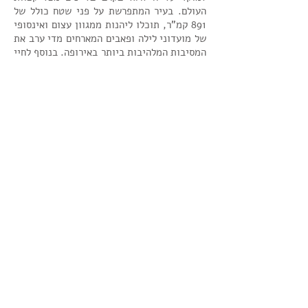
העולם. בעיר המתפרשת על פני שטח כולל של
891 קמ"ר, תוכלו ליהנות ממגוון עצום ואינסופי
של מועדוני לילה ופאבים המארחים מדי ערב את
המסיבות המלהיבות ביותר באירופה. בנוסף לחיי
הלילה התוססים, תוכלו ליהנות גם ממלונות
יוקרה, מסעדות יוקרה, מרכזי קניות ומתחמי
תרבות מובילים.
בודפשט – חופשות ספא
מפנקות
בודפשט בירת הונגריה, מעמידה לרשותכן היצע
מפנק של מלונות ספא יוקרתיים לצד מרכזי
תיירות תוססים הפועלים בכל רחבי העיר וכוללים
בין היתר: מועדוני לילה מושקעים, בתי קפה,
מסעדות ומרכזי שופינג יוקרתיים.
לונדון
לונדון עומדת כבחירה אייקונית ותוססת למסיבת
רווקות בלתי נשכחת. עיר קוסמופוליטית זו
משלבת בצורה חלקה קסם היסטורי עם כשרון