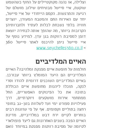
וצלילה, או נהנה מקוקטיילים על החוף כשהשמש
שוקעת, איי סיישל מבטיחים שילוב מושלם של
רגיעה והתרגשות. הקסם הייחודי של איי סיישל,
יחד עם האירוח החם והמטבח המעודן, יוצרים
חוויה בלתי נשכחת לכלות לעתיד ולחברותיהן
הקרובות ביותר, מה שהופך אותה לבחירה יוצאת
דופן למסיבת רווקות בגן עדן. למידע נוסף על
איי סיישל ניתן להיכנס לאתר סיישל 360
www.seychelles360.co.il
>
האיים המלדיביים
חולמות על חופשת איים מפנקת ומלהיבה? האיים
המלדיביים הם היעד המומלץ ביותר עבורכן.
באיים המלדיביים השוכנים דרומית להודו וסרי
לנקה, תוכלו ליהנות מחופשת איים הכוללת
בתוכה את כל הפינוקים האפשריים, החל
ממתחמי אירוח מושקעים ויוקרתיים, דרך
פעילויות ספורט ימי ועד לשלוות בטן-גב בחופי
רחצה בתוליים וקסומים. אף על פי שזוגות רבים
בוחרים לקיים ירח דבש במלדיביים, מדינת
האיים הפכה בשנים האחרונות גם ליעד פופולארי
לקיומה של מסיבת רווקות מפנקת במיוחד (ואם