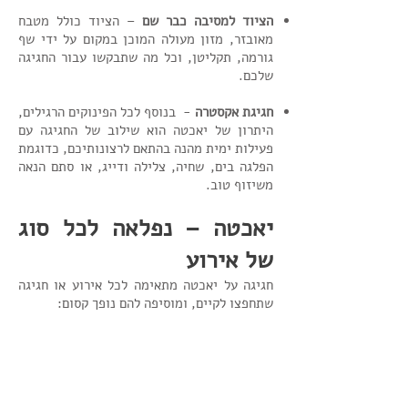
הציוד למסיבה כבר שם
– הציוד כולל מטבח
מאובזר, מזון מעולה המוכן במקום על ידי שף
גורמה, תקליטן, וכל מה שתבקשו עבור החגיגה
שלכם.
חגיגת אקסטרה
- בנוסף לכל הפינוקים הרגילים,
היתרון של יאכטה הוא שילוב של החגיגה עם
פעילות ימית מהנה בהתאם לרצונותיכם, כדוגמת
הפלגה בים, שחיה, צלילה ודייג, או סתם הנאה
משיזוף טוב.
יאכטה – נפלאה לכל סוג
של אירוע
חגיגה על יאכטה מתאימה לכל אירוע או חגיגה
שתחפצו לקיים, ומוסיפה להם נופך קסום:
הצעת נישואין
– סיפון היאכטה הוא בדיוק
המקום להצעת נישואין מקורית במיוחד, עם
שקיעה מרהיבה, מוסיקת רקע וארוחה רומנטית
לשניים.