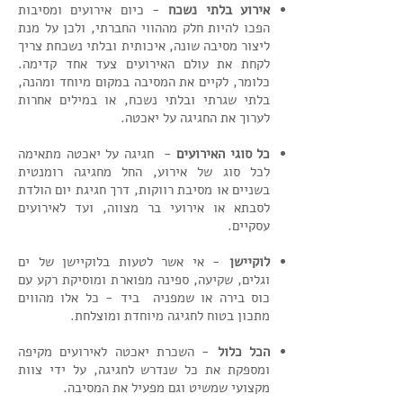
אירוע בלתי נשכח
- כיום אירועים ומסיבות
הפכו להיות חלק מההווי החברתי, ולכן על מנת
ליצור מסיבה שונה, איכותית ובלתי נשכחת צריך
לקחת את עולם האירועים צעד אחד קדימה.
כלומר, לקיים את המסיבה במקום מיוחד ומהנה,
בלתי שגרתי ובלתי נשכח, או במילים אחרות
לערוך את החגיגה על יאכטה.
כל סוגי האירועים
- חגיגה על יאכטה מתאימה
לכל סוג של אירוע, החל מחגיגה רומנטית
בשניים או מסיבת רווקות, דרך חגיגת יום הולדת
לסבתא או אירועי בר מצווה, ועד לאירועים
עסקיים.
לוקיישן
- אי אשר לטעות בלוקיישן של ים
וגלים, שקיעה, ספינה מפוארת ומוסיקת רקע עם
כוס בירה או שמפניה ביד - כל אלו מהווים
מתכון בטוח לחגיגה מיוחדת ומוצלחת.
הכל כלול
- השכרת יאכטה לאירועים מקיפה
ומספקת את כל שנדרש לחגיגה, על ידי צוות
מקצועי שמשיט וגם מפעיל את המסיבה.