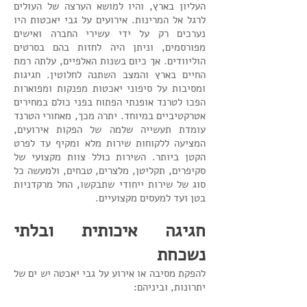
העליון בארץ, והיו למושא הערצה של העולים
לרגל אל המרינות. אירועים על גבי יאכטות היו
נערכים רק על ידי עשירי החברה ואישים
מפורסמים, וניתן היה לחזות בהם בסרטים
הוליוודים. אך כיום בשנות האלפיים, עלתה רמת
החיים בארץ והמצב השתנה לחלוטין. חגיגות
ומסיבות על סיפוני יאכטות מפנקות ומפוארות
הפכו לטרנד אופנתי הפתוח בפני כולם במחירים
אטרקטיביים במיוחד. יתרה מכך, מאחורי הטרנד
עומדת תעשייה שלמה של הפקות אירועים,
המציעה ללקוחות שירות מלא ומקיף עד לפרט
הקטן ביותר. השירות כולל צוות מקצועי של
סקיפרים, תקליטן, מלצרים, טבחים, ולמעשה כל
סוג של שירות ייחודי שתבקשו, החל מרקדניות
בטן ועד למעסים מקצועיים.
חגיגה איכותית ובלתי
נשכחת
להפקת מסיבה או אירוע על גבי יאכטה יש ים של
יתרונות, וביניהם: