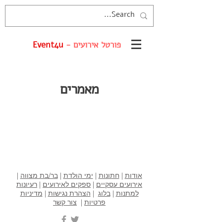
פורטל אירועים -
Event4u
מאמרים
אודות
|
חתונות
|
ימי הולדת
|
בר/בת מצווה
|
אירועים עסקיים
|
ספקים לאירועים
|
רעיונות
למתנות
|
בלוג
|
הצהרת נגישות
|
מדיניות
פרטיות
|
צור קשר