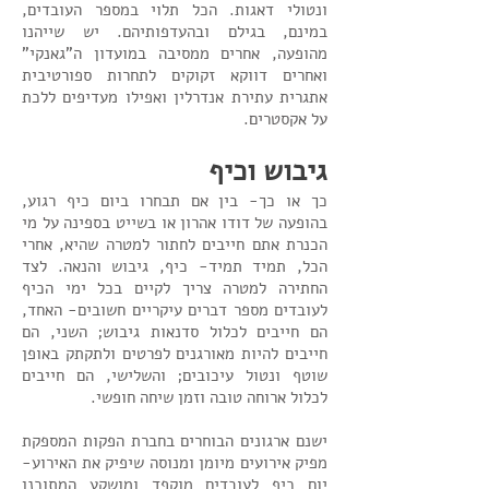
ונטולי דאגות. הכל תלוי במספר העובדים,
במינם, בגילם ובהעדפותיהם. יש שייהנו
מהופעה, אחרים ממסיבה במועדון ה"גאנקי"
ואחרים דווקא זקוקים לתחרות ספורטיבית
אתגרית עתירת אנדרלין ואפילו מעדיפים ללכת
על אקסטרים.
גיבוש וכיף
כך או כך- בין אם תבחרו ביום כיף רגוע,
בהופעה של דודו אהרון או בשייט בספינה על מי
הכנרת אתם חייבים לחתור למטרה שהיא, אחרי
הכל, תמיד תמיד- כיף, גיבוש והנאה. לצד
החתירה למטרה צריך לקיים בכל ימי הכיף
לעובדים מספר דברים עיקריים חשובים- האחד,
הם חייבים לכלול סדנאות גיבוש; השני, הם
חייבים להיות מאורגנים לפרטים ולתקתק באופן
שוטף ונטול עיכובים; והשלישי, הם חייבים
לכלול ארוחה טובה וזמן שיחה חופשי.
ישנם ארגונים הבוחרים בחברת הפקות המספקת
מפיק אירועים מיומן ומנוסה שיפיק את האירוע-
יום כיף לעובדים מוקפד ומושקע המתוכנן