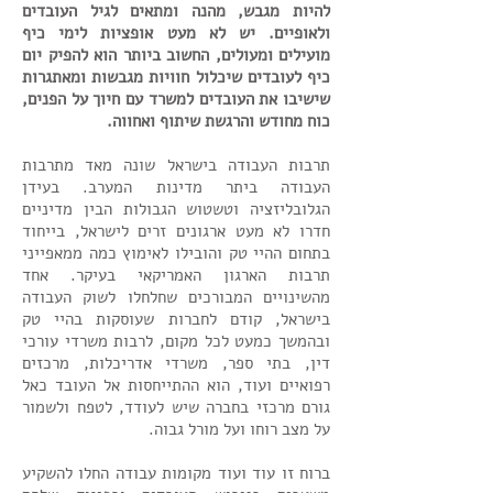
להיות מגבש, מהנה ומתאים לגיל העובדים
ולאופיים. יש לא מעט אופציות לימי כיף
מועילים ומעולים, החשוב ביותר הוא להפיק יום
כיף לעובדים שיכלול חוויות מגבשות ומאתגרות
שישיבו את העובדים למשרד עם חיוך על הפנים,
כוח מחודש והרגשת שיתוף ואחווה.
תרבות העבודה בישראל שונה מאד מתרבות
העבודה ביתר מדינות המערב. בעידן
הגלובליזציה וטשטוש הגבולות הבין מדיניים
חדרו לא מעט ארגונים זרים לישראל, בייחוד
בתחום ההיי טק והובילו לאימוץ כמה ממאפייני
תרבות הארגון האמריקאי בעיקר. אחד
מהשינויים המבורכים שחלחלו לשוק העבודה
בישראל, קודם לחברות שעוסקות בהיי טק
ובהמשך כמעט לכל מקום, לרבות משרדי עורכי
דין, בתי ספר, משרדי אדריכלות, מרכזים
רפואיים ועוד, הוא ההתייחסות אל העובד כאל
גורם מרכזי בחברה שיש לעודד, לטפח ולשמור
על מצב רוחו ועל מורל גבוה.
ברוח זו עוד ועוד מקומות עבודה החלו להשקיע