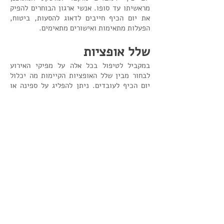
מראשיתו עד סופו. אנשי ארגון הבוחרים להפיק
את יום הכיף חייבים לדאוג להסעות, ביטוח,
הפעלות מתאימות ואישורים מתאימים.
שלל אופציות
במקביל לטיפול בכל אלה על מפיקי האירוע
לבחור מבין שלל האופציות הקיימות מה יכלול
יום הכיף לעובדים. ניתן להפליג על ספינה או
יאכטה. ניתן לעשות מסלול הליכה באחד משבילי
ישראל או טיולי שטח הכוללים הדרכה ומתבצעים
ברגל, באופניים או ברכב שטח. ניתן לבלות
באתר שיוקם לכבוד העובדים שיכלול מתקנים
נוסח הישרדות, לרבות פיינטבול, אומגות,
משחקי שטח שונים וכמובן סדנאות גיבוש ושלל
פעילויות אתגריות. ניתן לבלות בחוף הים ולכלול
שם מופע, משחק, סדנאות גיבוש, או כל פעילות
ספורטיבית, אתגרית או מחשבתית. יש חברות
המציעות סדנאות בישול וחוויות קולינריות. כמ
כן, ניתן לבלות יום שלם בספא. להינות
מפעילויות מים ואקסטרים; לחרוש את שטח
באופנועים, סאגווי או טרקטורונים. ארגונים