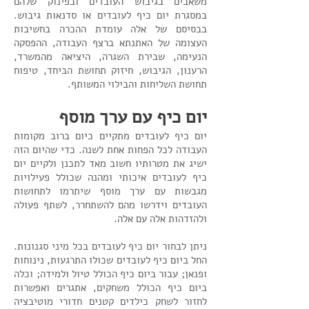
משאבים בגיבוש העובדים ובפינוק שלהם
במסגרת יום כיף לעובדים או סדנאות גיבוש.
בבסיסם של אלה עומדת ההכרה בחשיבות
העצומה של האתנתא ברצף העבודה, ההפסקה
הנעימה, שבירת השגרה, היציאה מהמשרד,
הרענון, הגיבוש, חיזוק תחושת הביחד, טיפוח
תחושת השליחות והבילוי המשותף.
יום כיף עם ערך מוסף
יום כיף לעובדים מתקיים כיום ברוב מקומות
העבודה לכל הפחות אחת לשנה. כדי שהיום הזה
ישיג את מטרותיו חשוב מאד לתכנן ולקיים יום
כיף לעובדים איכותי ומהנה שכולל פעילויות
מגבשות עם ערך מוסף שיתרמו לתחושות
העובדים וידרשו מהם להשתחרר, לשתף פעולה
ולהזדהות אלה עם אלה.
ניתן לבחור יום כיף לעובדים בכל מיני סגנונות.
החל ביום כיף לעובדים שכולו התרגעות, נינוחות
ופנאן; עבור ביום כיף הכולל טיול ולמידה; וכלה
ביום כיף הכולל משחקים, אתגרים ואפשרות
לחזור לשחק כילדים קטנים חדורי מוטיבציה