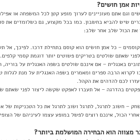
יות אמן חושים?
ם וגם אתם מעוניינים לערוך מופע קטן לכל המשפחה או אפילו
ים שיש להביא בחשבון. כמו בכל מקצוע, גם כשלומדים את סוד
 את הכול שלב אחר שלב:
וסמים – כל אמן חושים הוא קוסם בתחילת דרכו. לפיכך, אל תע
פני שאתם שולטים בטריקים פשוטים יותר דוגמת קסמי קלפים. 
בים באנגלית – אם אינכם שולטים בשפה האנגלית על בוריה, הג
ו לקרוא הרבה ספרים ומאמרים בשפה האנגלית על מנת לגלות ט
עזרו לכם להדהים את הקהל. 
פקטים בהדרגה – אל תעברו לאפקט שקשה ליצור לפני שאתם ש
חק – חשוב לתרגל, לתרגל ושוב לתרגל את כל הטכניקות של אמ
חרי הכול, אינכם רוצים לפשל במופע עצמו לעיניהם של הצופים
ר מצווה הוא הבחירה המושלמת ביותר?