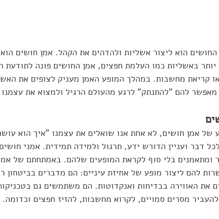
החושים הוא ליצור אשליות ולהדהים את הקהל. אמן חושים הוא
ותר באשליות כמו העלמת חפצים, אמן החושים פונה לתודעת הא
או קריאת מחשבות. במהלך המופע האמן מעניק לצופים את האשל
 מאפשר להם "להתנתק" לרגע מהעולם הרגיל ולמצוא את עצמנו 
ים
 של אמן חושים, לא אחת אנו שואלים את עצמנו "איך הוא עושה 
כל דבר ועניין הדורש ידע, תרגול ולמידה תמידית. אמני חושים
ר ומתאמנים בלי סוף לקראת המופעים שלהם. באמתחתם של אמנ
ות להם ליצור מופע של אחיזת עיניים: הם מדברים בביטחון רב,
 את האווירה בבדיחות ואנקדוטות. הם משתמשים גם בטכניקות
העביר מסרים סמויים, לקרוא מחשבות, להזיז חפצים וכדומה. 