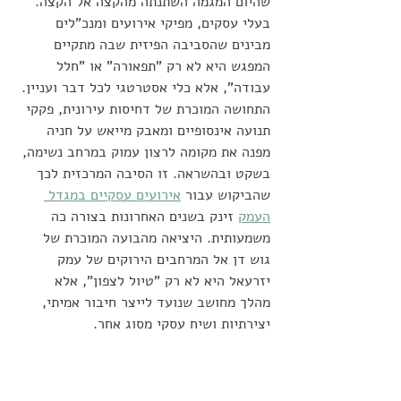
שהיום המגמה השתנתה מהקצה אל הקצה. 
בעלי עסקים, מפיקי אירועים ומנכ"לים 
מבינים שהסביבה הפיזית שבה מתקיים 
המפגש היא לא רק "תפאורה" או "חלל 
עבודה", אלא כלי אסטרטגי לכל דבר ועניין. 
התחושה המוכרת של דחיסות עירונית, פקקי 
תנועה אינסופיים ומאבק מייאש על חניה 
מפנה את מקומה לרצון עמוק במרחב נשימה, 
בשקט ובהשראה. זו הסיבה המרכזית לכך 
שהביקוש עבור 
אירועים עסקיים במגדל 
העמק
 זינק בשנים האחרונות בצורה כה 
משמעותית. היציאה מהבועה המוכרת של 
גוש דן אל המרחבים הירוקים של עמק 
יזרעאל היא לא רק "טיול לצפון", אלא 
מהלך מחושב שנועד לייצר חיבור אמיתי, 
יצירתיות ושיח עסקי מסוג אחר.