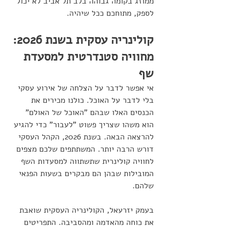
ממוזג בקומה גבוהה בלב תל אביב לא יכול 
לספק, מתוחכם ככל שיהיה.
קולינריה עסקית בשנת 2026: 
מחוויה סטנדרטית למסעדת 
שף
אי אפשר לדבר על הצלחה של אירוע עסקי 
בלי לדבר על האוכל. כולנו מכירים את 
הכנסים האלו שבהם "האוכל של האולם" 
הוא משהו שצריך פשוט "לעבור" כדי להגיע 
להרצאה הבאה. בשנת 2026, הקהל העסקי 
דורש הרבה יותר. המשתתפים שלכם מצפים 
לחוויה קולינרית שתשתווה למסעדות השף 
המובילות שבהן הם מבקרים בשעות הפנאי 
שלהם.
בעמק יזרעאל, הקולינריה העסקית שואבת 
את כוחה מהאדמה ומהסביבה. התפריטים 