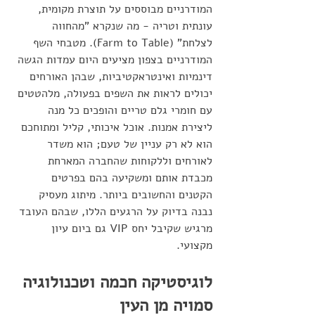
המודרניים מבוססים על תוצרת מקומית, 
עונתית וטריה - מה שנקרא "מהחווה 
לצלחת" (Farm to Table). מטבחי השף 
המודרניים בצפון מציעים היום עמדות הגשה 
דינמיות ואינטראקטיביות, שבהן האורחים 
יכולים לראות את השפים בפעולה, מלהטטים 
עם חומרי גלם טריים והופכים כל מנה 
ליצירת אמנות. אוכל איכותי, קליל ומתוחכם 
הוא לא רק עניין של טעם; הוא משדר 
לאורחים וללקוחות שהחברה המארחת 
מכבדת אותם ומשקיעה בהם בפרטים 
הקטנים והחשובים ביותר. מיתוג מעסיק 
נבנה בדיוק על הרגעים הללו, שבהם העובד 
מרגיש שקיבל יחס VIP גם ביום עיון 
מקצועי.
לוגיסטיקה חכמה וטכנולוגיה 
סמויה מן העין