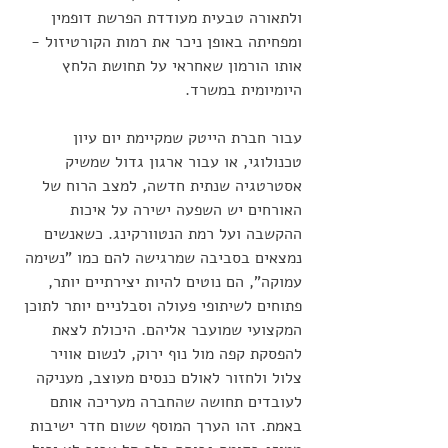
ולתאורה טבעית מעודדת הפרשת דופמין 
ומפחיתה באופן ניכר את רמות הקורטיזול - 
אותו הורמון שאחראי על תחושת הלחץ 
היומיומית במשרד.
עבור חברת הייטק שמקיימת יום עיון 
טכנולוגי, או עבור ארגון גדול שמשיק 
אסטרטגיה שנתית חדשה, למצב הרוח של 
האורחים יש השפעה ישירה על איכות 
ההקשבה ועל רמת הנטוורקינג. כשאנשים 
נמצאים בסביבה שמרגישה להם כמו "נשימה 
עמוקה", הם נוטים להיות יצירתיים יותר, 
פתוחים לשיתופי פעולה וסבלניים יותר לתוכן 
המקצועי שמועבר אליהם. היכולת לצאת 
להפסקת קפה מול נוף ירוק, לנשום אוויר 
צלול ולחזור לאולם כנסים מעוצב, מעניקה 
לעובדים תחושה שהחברה מעריכה אותם 
באמת. זהו הערך המוסף ששום חדר ישיבות 