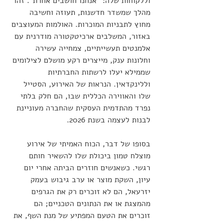
וללקוחות שלה: "אנחנו חושבים אחרת". זהו 
מהלך שמשדר חדשנות, תעוזה וחשיבה 
מחוץ לתבניות המוכרות. האולמות המעוצבים 
באזור, המשלבים ארכיטקטורה מודרנית עם 
אלמנטים תעשייתיים, צמחייה עשירה 
וחלונות ענק, מייצרים רקע מושלם לצילומים 
שממילא יעלו לרשתות החברתיות 
וללינקדאין. הנראות של האירוע, הסטייל 
שלו והאווירה הכללית שבו, הם חלק בלתי 
נפרד מהתדמית העסקית שהחברה מעוניינת 
לבנות לעצמה בשנת 2026.
בסופו של דבר, הכוח האמיתי של אירוע 
מוצלח טמון ביכולת שלו להשאיר חותם 
רגשי. כשאנשים חוזרים הביתה אחרי יום 
עיון, השקת מוצר או ערב גיבוש בעמק 
יזרעאל, הם לא זוכרים רק את הגרפים 
מהמצגת או את הנתונים הטכניים; הם 
זוכרים את הטעם המפתיע של מנת השף, את 