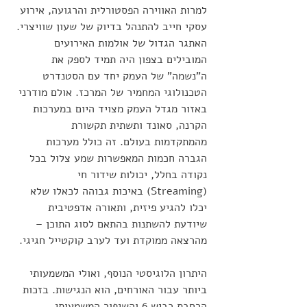
למרות האווירה הפסטורלית והרגועה, אירוע 
עסקי חייב להתנהל בדיוק של שעון שוויצרי. 
האתגר הגדול של אולמות האירועים 
המובילים בצפון היה תמיד לספק את 
ה"נשמה" של העמק יחד עם הסטנדרט 
הטכנולוגי המחמיר של המרכז. אולם מודרני 
באזור מגדל העמק מצויד היום במערכות 
הקרנה, סאונד ותשתית תקשורת 
מהמתקדמות בעולם. זה כולל מערכות 
הגברה חכמות המאפשרות שמע צלול בכל 
נקודה בחלל, יכולות שידור חי 
(Streaming) באיכות גבוהה לכאלו שלא 
יכלו להגיע פיזית, ותאורה אדפטיבית 
שיודעת להשתנות בהתאם לסוג התוכן – 
מהרצאה ממוקדת ועד לערב קוקטייל חגיגי.
היתרון הלוגיסטי הנוסף, ואולי המשמעותי 
ביותר עבור האורחים, הוא הנגישות. בזכות 
הרחבת כביש 6 והשיפור המשמעותי 