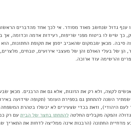
ו ענף גדול שנחשב מאוד מסודר. אי לכך אחד מהדברים הראשונ
 כך שיש לו ביטוח מפני שריפות, רעידות אדמה וכדומה, אך בי
צה סיבה. מכאן שבמקום שהאביב יסמן את תקופת החתונות, הוא
 הן של בעלי האולם והן של מעצבי אירועים, טבחים, מלצרים, 
רים והרשימה עוד ארוכה. 
נשים לקצה, ולא רק את הזוגות, אלא גם את הרבנים. מכאן שבע
שמתיר השנה להתחתן גם בספירת העומר (תקופה שידועה באירוע
 לעם היהודי), וזאת בכדי שצעירים לא יכשלו בטהרת המשפחה. כ
גדולה והפקה מקבלים החלטה 
להתחתן בחצר של הבית
 עם רק כמ
נע מדחיית החתונה (הרבנות אינה ממליצה לדחות את התאריך שנ