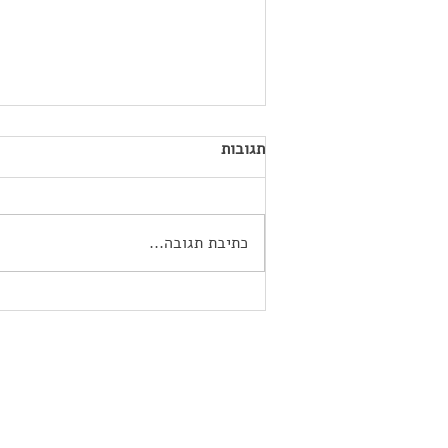
תגובות
כתיבת תגובה...
צניעות היא הסטייל החדש:
הטרנדים החמים בעולם שמלות
הכלה