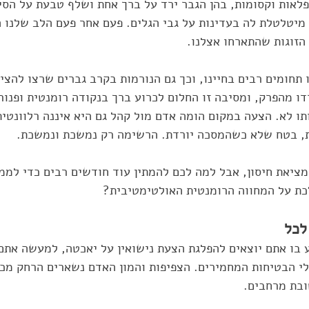
פלאות וקסומות, בהן הגבר ירד על ברך אחת ושלף טבעת על הסיפ
 מיטלטלת לה בעדינות על גבי הגלים. פעם אחר פעם הלב שלנו 
הזוגות שהתארחו אצלנו.
תחומים רבים בחיינו, וכך גם הנורמות בקרב גברים שרצו להציע 
דו מהפרק, ומסיבה זו החלום לכרוע ברך בנקודה רומנטית ופנור
תו לא. הצעה במקום הומה אדם מול קהל גם היא איננה רלוונטית
, בטח שלא כשהמסכה יורדת. הרשימה רק נמשכת ונמשכת. 
מציאת חיסון, אבל למה לכם להמתין עוד חודשים רבים כדי לממ
ת על המחווה הרומנטית האולטימטיבית?
לכל
 בו אתם יוצאים להפלגת הצעת נישואין על יאכטה, למעשה אתם
י הבטיחות המחמירים. הצפיפות והמון האדם נשארים הרחק מכם
ובת מרחבים.