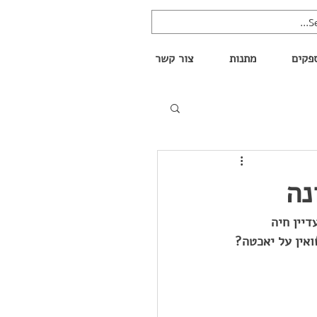
פקים
מתנות
צור קשר
נה
יין חיה 
אין על יאכטה?