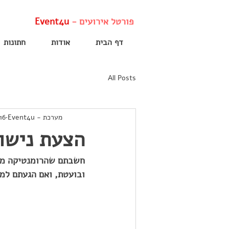
פורטל אירועים -
Event4u
דף הבית
אודות
חתונות
All Posts
מערכת - Event4u
16 באוג׳ 020
הצעת נישוא
חשבתם שהרומנטיקה מתה 
ובועטת, ואם הגעתם למ