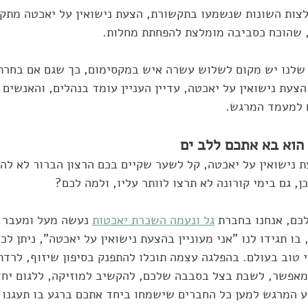
לצות השונות שנשמעו בתקשורת, הצעת נישואין על יאכטה מתקי
, שהוכח כסביבה מומלצת להפחתת מחלות.
 שלנו יש מקום לשלוש עשרה איש במקסימום, כך שגם אם בחרת
הצעת נישואין על יאכטה, עדיין העניין עומד בנהלים, והאנשים 
ם למעמד המרגש.
 הוא בא אתכם ללב ים
 נישואין על יאכטה, קל לשער שקיים בכם הרצון הברור לא לה
ן, גם בימי קורונה לא תרצו לוותר עליו, ולמה לכם?
כם, אנחנו בחברת 
גל ונעמה השכרת יאכטות
 נעשה מעל ומעבר כ
 טוב בעולם. בהפלגה עצמה תוכלו להתפנק בסיפון שיזוף, לרדת
מאפשר, לשבת בצל בסבבה שלכם, להקשיב למוזיקה, ללגום יחד י
ע המרגש למען כל החברים שישמחו ביחד אתכם ברגע בו תעגנו 