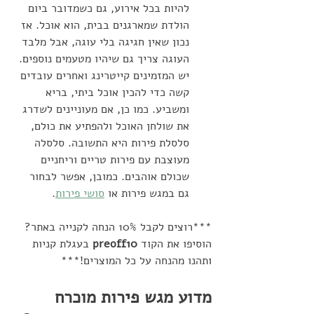
להיות בכל אירוע, גם כשמדובר ביום 
הולדת שמארגנים בבית, הוא אוכל. אז 
נכון שאין חגיגה בלי עוגה, אבל מלבד 
העוגה צריך גם שיהיו מטעמים נוספים. 
יש המזמינים קייטרינג ואחרים עובדים 
קשה כדי להכין אוכל ביתי, בריא 
ומשביע. כמו כן, אם מעוניינים לשדרג 
את שולחן האוכל ולהפתיע את כולם, 
סלסלת פירות היא התשובה. סלסלה 
מעוצבת עם פירות טריים וריחניים 
שכולם אוהבים. כמובן, אפשר לבחור 
גם במגש פירות או 
סושי פירות
. 
***רוצים לקבל 10% הנחה לקנייה באתר? 
הוסיפו את הקוד 
preoff10
 בעגלת קניות 
ותהנו מהנחה על כל המוצרים!***
מדוע מגש פירות מוכרח 