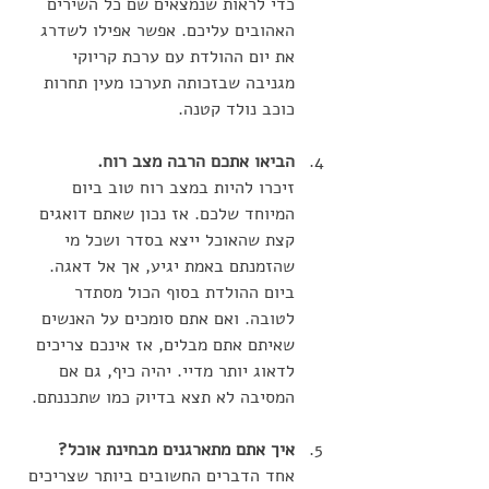
כדי לראות שנמצאים שם כל השירים 
האהובים עליכם. אפשר אפילו לשדרג 
את יום ההולדת עם ערכת קריוקי 
מגניבה שבזכותה תערכו מעין תחרות 
כוכב נולד קטנה. 
הביאו אתכם הרבה מצב רוח.
זיכרו להיות במצב רוח טוב ביום 
המיוחד שלכם. אז נכון שאתם דואגים 
קצת שהאוכל ייצא בסדר ושכל מי 
שהזמנתם באמת יגיע, אך אל דאגה. 
ביום ההולדת בסוף הכול מסתדר 
לטובה. ואם אתם סומכים על האנשים 
שאיתם אתם מבלים, אז אינכם צריכים 
לדאוג יותר מדיי. יהיה כיף, גם אם 
המסיבה לא תצא בדיוק כמו שתכננתם. 
איך אתם מתארגנים מבחינת אוכל?
אחד הדברים החשובים ביותר שצריכים 