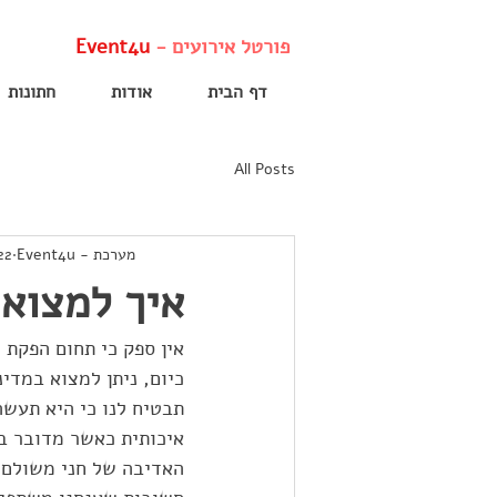
פורטל אירועים -
Event4u
דף הבית
אודות
חתונות
All Posts
מערכת - Event4u
22 במאי 22
איך למצוא
אין ספק כי תחום הפקת 
כיום, ניתן למצוא במדי
תבטיח לנו כי היא תעשה
איכותית כאשר מדובר בת
האדיבה של חני משולם,