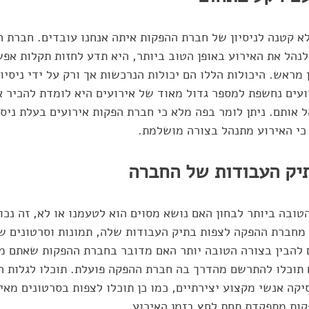
לא קטנה לניסיון של חברת ההפקות איתה אנחנו עובדים. חברת 
נהל את האירוע באופן הטוב ביותר, היא תדע לחזות תקלות אפש
 מראש. היכולות הללו הם יכולות הנרכשות אך ורק על ידי ניסיון
ים נחשפת למספר גדול מאוד של אירועים היא לומדת להכיר את
 אותם. ניתן לומר בפה מלא כי חברת הפקות אירועים בעלת ניסיו
כי האירוע מתנהל בצורה מושלמת. 
יק העבודות של החברה
טובה ביותר לבחון האם נושא מסוים הוא לטעמנו או לא, זה נכון
 מחברת ההפקה לצפות בתיק העבודות שלה, תמונות וסרטונים ש
ם להבין בצורה הטובה יותר האם מדובר בחברת ההפקות שאתם מ
תוכלו להתרשם מהדרך בה חברת ההפקה פועלת. תוכלו לגלות ה
ה אנשי מקצוע יצירתיים, כמו כן תוכלו לצפות בסרטונים מאיר
קות מתפקדת תחת לחץ בזמן האירוע. 