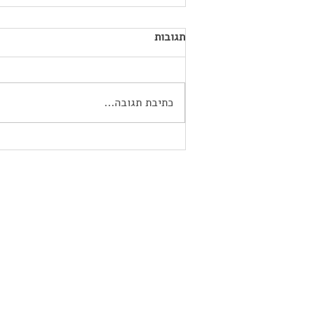
תגובות
כתיבת תגובה...
צניעות היא הסטייל החדש:
הטרנדים החמים בעולם שמלות
הכלה