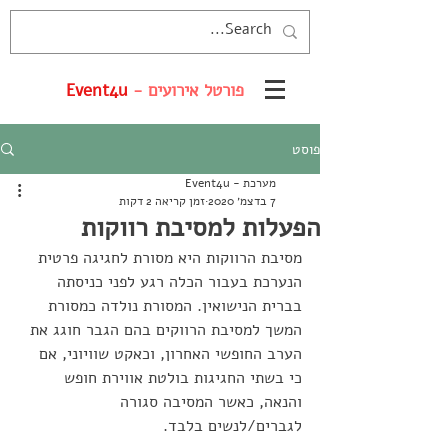
פורטל אירועים -
Event4u
פוסט
מערכת - Event4u
7 בדצמ׳ 2020
זמן קריאה 2 דקות
הפעלות למסיבת רווקות
מסיבת הרווקות היא מסורת לחגיגה פרטית 
הנערכת בעבור הכלה רגע לפני כניסתה 
בברית הנישואין. המסורת נולדה כמסורת 
המשך למסיבת הרווקים בהם הגבר חוגג את 
הערב החופשי האחרון, וכאקט שוויוני, אם 
כי בשתי החגיגות בולטת אווירת חופש 
והנאה, כאשר המסיבה סגורה 
לגברים/לנשים בלבד.