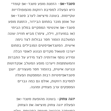
סטנד-אפ
- הזמנת מופע סטנד-אפ קומדי 
היא הפעלה למסיבת רווקות מהפופולריות 
שקיימות. בשונה מיציאה לערב סטנד-אפ 
של אומן מוכר בתחום הבידור, הזמנת מופע 
סטנד-אפ אינטימי המתקיים בסלון הביתי 
(או במועדון, וילה, צימר) מביא חוויה שונה 
המשלבת הומור חסר גבולות לצד נימה 
אישית. הסטנדאפיסטים המובילים בתחום 
יערכו תשאול מקדים הנוגע לאופי הכלה 
ומידע נוסף אודותיה לצד מידע על החברות 
והמשתתפות ויערכו מופע המשלב אנקדוטות 
ונגיעה אישית, בהומור חסר מעצורים. ישנן 
סטנדאפיסטיות רבות המספקות הפעלה 
למסיבת רווקות, אולם גם כמה גברים 
המספקים ערב מצחיק ומהנה.
יוגה צחוק
- בשונה מהופעת סטנד-אפ 
הפעלת יוגה צחוק מוציאה את הצחוק 
המשחרר וההנאה מעומק הסרעפת, שלא 