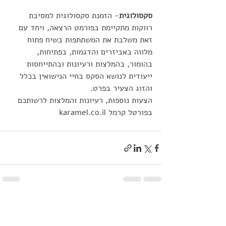
סקסולוגית
- הזמנת סקסולוגית למסיבת 
רווקות מתקיימת בפורמט הרצאה, ויחד עם 
זאת משלבת את המשתתפות בשיח פתוח 
מלווה באביזרים והדגמות, בפתיחות, 
בהומור, בהמלצות ורעיונות ובהתייחסות 
ייעודית לנושא הסקס בחיי הנישואין בכלל 
והזוג הצעיר בפרט.
הצעות נוספות, רעיונות והמלצות לרשותכם 
בפורטל קרמל karamel.co.il
פוסטים אחרונים
הצג הכול