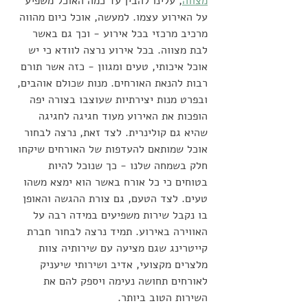
מצווה
, עלינו להבין עד כמה האוכל משפיע 
על האירוע עצמו. למעשה, אוכל כיום מהווה 
מרכיב מרכזי בכל אירוע - וכך גם באשר 
לבת מצווה. בכל אירוע נרצה לוודא כי יש 
אוכל איכותי, טעים ומגוון - כזה אשר תורם 
רבות להנאת האורחים. מנות שכולם אוהבים, 
ובפרט מנות יצירתיות שעוצבו בצורה יפה 
הופכות את האירוע מעוד חגיגה לחגיגה 
שהיא גם קולינרית. לצד זאת, נרצה לבחור 
אוכל שמותאם להעדפות של האורחים שיקחו 
חלק בשמחה שלנו - כך שנוכל להיות 
בטוחים כי כל אורח באשר הוא ימצא משהו 
טעים. לצד הטעם, גם צורת ההגשה והאופן 
בו נקבל שירות משפיעים במידה רבה על 
האווירה באירוע. תמיד נרצה לבחור חברת 
קייטרינג שגם מציעה עם שירותיה צוות 
מלצרים מקצועי, אדיב ושירותי שיעניק 
לאורחים תחושה נעימה ויספק להם את 
השירות הטוב ביותר. 