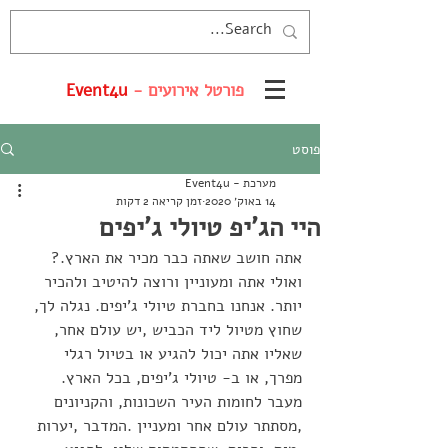
פורטל אירועים -
Event4u
פוסט
מערכת - Event4u
14 באוק׳ 2020
זמן קריאה 2 דקות
היי הג'יפ טיולי ג'יפים
אתה חושב שאתה כבר מכיר את הארץ.? 
ואולי אתה ומעוניין ורוצה להיטיב ולהכיר 
יותר. אנחנו בחברת טיולי ג'יפים. נגלה לך, 
שחוץ מטיול ליד הכביש ,יש עולם אחר, 
שאליו אתה יכול להגיע או בטיול רגלי 
מפרך, או ב- טיולי ג'יפים, בכל הארץ. 
מעבר לחומות העיר השכונות, והקניונים 
,מסתתר עולם אחר ומעניין .המדבר ,יערות 