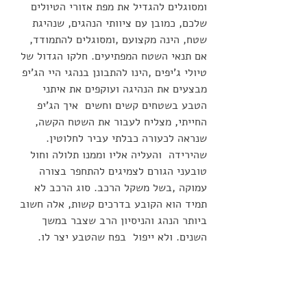
ומסוגלים להגדיל את מפת אזורי הטיולים 
שלכם, כמובן עם ציוותי הנהגים, שנהיגת 
שטח, הינה מקצועם ,ומסוגלים להתמודד, 
אם תנאי השטח המפתיעים. חלקו הגדול של 
טיולי ג'יפים ,הינו להתבונן בנהגי היי הג'יפ 
מבצעים את הנהיגה ועוקפים את איתני 
הטבע בשטחים קשים וחשים  איך הג'יפ 
החייתי, מצליח לעבור את השטח הקשה, 
שנראה לכעורה כבלתי עביר לחלוטין. 
שהירידה  והעליה אליו וממנו תלולה וחול 
טובעני הגורם לצמיגים להתחפר בצורה 
עמוקה ,בשל משקל הרכב. סוג הרכב לא 
תמיד הוא הקובע בדרכים קשות, אלה חשוב 
ביותר הנהג והניסיון הרב שצבר במשך 
השנים. ולא ייפול  בפח שהטבע יצר לו.