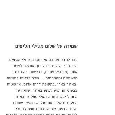
שמירה על שלום מטילי הג'יפים
כבר למדנו אם כן, איך חברת טיולי הגיפים 
הי הג'יפ  ,של יוסי הלפמן מסוגלת לשמור  
אותך ,ולהביא אתכם, בביטחון  לאזורים 
מרשימים ומהמהמים .– שדה כלניות לוהטות 
,באזור בארי ,בתקופת דרום אדום, או שטיח 
צבעוני המופיע לפתע באזור, שהיה עד 
אתמול יבש וזחוח. ואולי מפל זך באזור 
המעיינות של רמות מנשה. כמעט  שחכנו  
חשוב לדעת. יש חשיבות נוספת לטיולי 
ג'יפים עם היי הג'יפ החברה המנוסה, הנהגים 