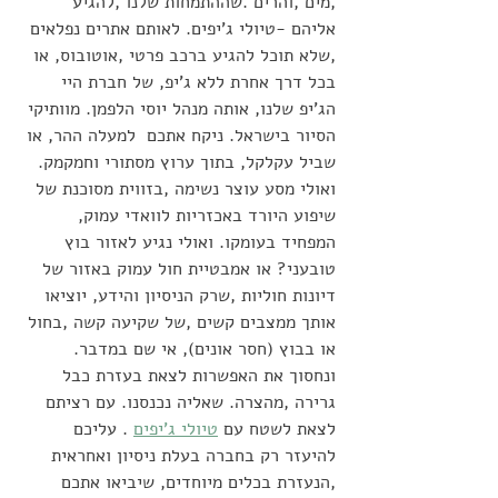
,מים ,והרים .שההתמחות שלנו ,להגיע 
אליהם -טיולי ג'יפים. לאותם אתרים נפלאים 
,שלא תוכל להגיע ברכב פרטי ,אוטובוס, או 
בכל דרך אחרת ללא ג'יפ, של חברת היי 
הג'יפ שלנו, אותה מנהל יוסי הלפמן. מוותיקי 
הסיור בישראל. ניקח אתכם  למעלה ההר, או 
שביל עקלקל, בתוך ערוץ מסתורי וחמקמק. 
ואולי מסע עוצר נשימה ,בזווית מסוכנת של 
שיפוע היורד באכזריות לוואדי עמוק, 
המפחיד בעומקו. ואולי נגיע לאזור בוץ 
טובעני? או אמבטיית חול עמוק באזור של 
דיונות חוליות ,שרק הניסיון והידע, יוציאו 
אותך ממצבים קשים ,של שקיעה קשה ,בחול 
או בבוץ (חסר אונים), אי שם במדבר. 
ונחסוך את האפשרות לצאת בעזרת כבל 
גרירה ,מהצרה. שאליה נכנסנו. עם רציתם 
לצאת לשטח עם 
טיולי ג'יפים
 . עליכם 
להיעזר רק בחברה בעלת ניסיון ואחראית 
,הנעזרת בכלים מיוחדים, שיביאו אתכם 