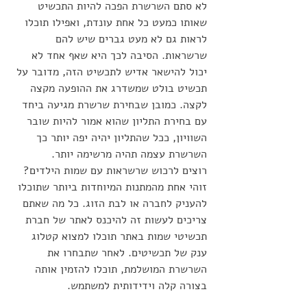
לא סתם השרשרת הפכה להיות התכשיט 
שאותו כמעט כל אחת עונדת, ואפילו תוכלו 
לראות גם לא מעט גברים שיש להם 
שרשראות. הסיבה לכך היא שאף אחד לא 
יכול להישאר אדיש לתכשיט הזה, מדובר על 
תכשיט בולט שמשדרג את ההופעה מקצה 
לקצה. כמובן שבחירת שרשרת מגיעה ביחד 
עם בחירת התליון שהוא אמור להיות שובר 
השוויון, ככל שהתליון יהיה יפה יותר כך 
השרשרת עצמה תהיה מרשימה יותר.
רוצים לרכוש שרשראות עם שמות הילדים? 
זוהי אחת מהמתנות המיוחדות ביותר שתוכלו 
להעניק לחברה או לבת הזוג. כל מה שאתם 
צריכים לעשות זה להיכנס לאתר של חברת 
תכשיטי שמות באתר תוכלו למצוא קטלוג 
ענק של תכשיטים. לאחר שתבחרו את 
השרשרת המושלמת, תוכלו להזמין אותה 
בצורה קלה וידידותית למשתמש.