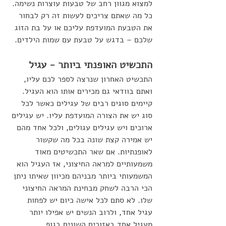
למצוא מגוון רחב של טבעות עוצרות נשימה. 
כל מה שאתם צריכים לעשות זה רק לבחור 
את הטבעת המועדפת עליכם או על בת הזוג 
שלכם – בדגש על טבעת עם שמות הילדים.
התכשיט האופנתי ביותר - עגיל
התכשיט האחרון שנרצה לספר לכם עליו, 
ואתם בוודאי גם מכירים אותו הוא העגיל. 
קיימים סוגים רבים של עגילים כאשר לכל 
סוג יש את הצורה המועדפת עליו. יש עגילים 
ארוכים ויש עגילים עגולים, ולכל אחד מהם 
יש אמירה קצת שונה בכל מה שקשור 
לאופנתיות. אם שאר התכשיטים מאוד 
משמעותיים למראה החיצוני, אז העגיל הוא 
המשמעותי ביותר מבניהם מכיוון שאיתו ניתן 
הכי הרבה לשחק מבחינת המראה החיצוני 
שלו. לא סתם לכל אישה כיום יש לפחות 
עגיל אחד, ולרוב הנשים יש אפילו יותר 
מעגיל אחד באזורים השונים בגוף.