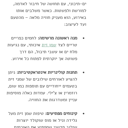
ים-תיכוני, עם תחושה של חיבור לאדמה, 
למורשת ולפשטות. כאשר משלבים אותו 
באירוע, הוא מעניק חוויה מלאה – מהטעם 
ועד לעיצוב:
מנה ראשונה מרשימה:
 לחמים כפריים 
טריים לצד 
שמן זית
 איכותי, עם נגיעות 
מלח ים או עשבי תיבול, הם דרך 
פשוטה אך יוקרתית לפתוח כל אירוע.
תחנות קולינריות אינטראקטיביות:
 ניתן 
להציע לאורחים שילובים של שמני זית 
בטעמים ייחודיים עם תוספות כמו שום, 
רוזמרין או צ'ילי. עמדות כאלה מוסיפות 
עניין ומשדרגות את החוויה.
קינוחים מפתיעים: 
טיפות שמן זית מעל 
גלידה וניל או מוס שוקולד יוצרות 
שילוב חדשני שמפתיע את האורחים.