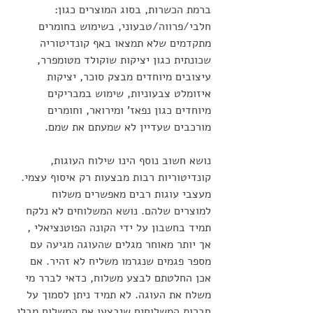
ברמת הכשרות, בסוג המוצרים כגון: 
חלבי/פרווה/טבעוני, בשימוש בחומרים 
מתקדמים שלא תמצאו באף קונדיטוריה 
שכונתית כגון יציקות שוקולד מטומפרר, 
עיצובים מיוחדים מבצק סוכר, יציקות 
איזומלט צבעוניות, שימוש במבריקים 
מיוחדים כגון נפאז' ומירואר, וחומרים 
מורכבים שעדיין לא שמעתם את שמם.
נושא חשוב נוסף הינו שילוח העוגות, 
קונדיטוריות רבות מבצעות רק איסוף עצמי. 
מעצבי עוגות רבים מאפשרים משלוח 
למוצרים שלהם. נושא המשלוחים לא נלקח 
תמיד בחשבון על ידי הקונה הפוטנציאלי , 
אך יותר מאוחר מגלים שהעוגה מגיעה עם 
מספר פגמים שנגרמו משליח לא זהיר. אם 
אכן החלטתם לבצע משלוח, כדאי לברר מי 
משלח את העוגה. לא תמיד ניתן לסמוך על 
חברות המשלוחים שיבצעו את המשלוח מבלי 